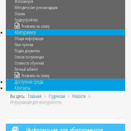
Фотогалерея
Методические рекомендации
Отзывы
Трудоустройство
Реквизиты на оплату
Абитуриенту
Общая информация
План приема
Подать документы
Списки поступающих
Стоимость обучения
Личный кабинет
Реквизиты на оплату
Доступная среда
Контакты
Вы здесь:
Главная
Студентам
Новости
Информация для абитуриентов
Информация для абитуриентов