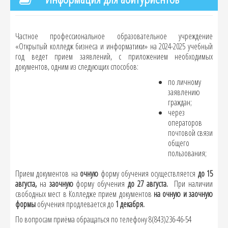
Частное профессиональное образовательное учреждение
«Открытый колледж бизнеса и информатики» на 2024-2025 учебный
год ведет прием заявлений, с приложением необходимых
документов, одним из следующих способов:
по личному
заявлению
граждан;
через
операторов
почтовой связи
общего
пользования;
Прием документов на
очную
форму обучения осуществляется
до
15
августа,
на
заочную
форму обучения
до
27 августа.
При наличии
свободных мест в Колледже прием документов
на очную и заочную
формы
обучения продлевается до
1 декабря.
По вопросам приёма обращаться по телефону 8(843)236-46-54