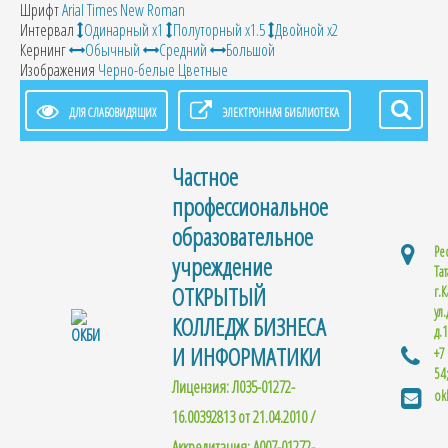
Шрифт
Arial
Times New Roman
Интервал
Одинарный х1
Полуторный х1.5
Двойной х2
Кернинг
Обычный
Средний
Большой
Изображения
Черно-белые
Цветные
ДЛЯ СЛАБОВИДЯЩИХ
ЭЛЕКТРОННАЯ БИБЛИОТЕКА
Частное
профессиональное
образовательное
Ре
учреждение
Та
ОТКРЫТЫЙ
г.К
ул
КОЛЛЕДЖ БИЗНЕСА
д.
И ИНФОРМАТИКИ
+7
54
Лицензия: Л035-01272-
ok
16.00392813 от 21.04.2010 /
Аккредитация: A007-01272-