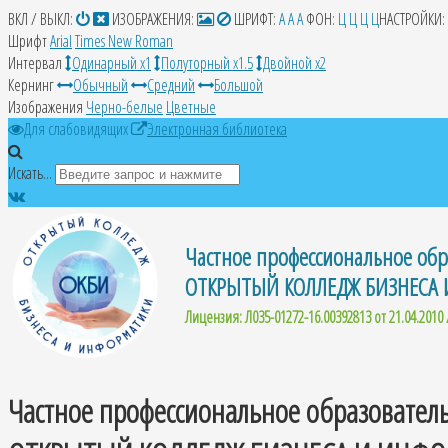
ВКЛ / ВЫКЛ:
ИЗОБРАЖЕНИЯ:
ШРИФТ:
A
A
A
ФОН:
Ц
Ц
Ц
Ц
НАСТРОЙКИ:
Шрифт
Arial
Times New Roman
Интервал
Одинарный х1
Полуторный х1.5
Двойной х2
Кернинг
Обычный
Средний
Большой
Изображения
Черно-белые
Цветные
Для слабовидящих
Электронная библиотека
Искать...
Частное профессиональное обр
ОТКРЫТЫЙ КОЛЛЕДЖ БИЗНЕСА
Лицензия: Л035-01272-16.00392813 от 21.04.2010 
Частное профессиональное образовател