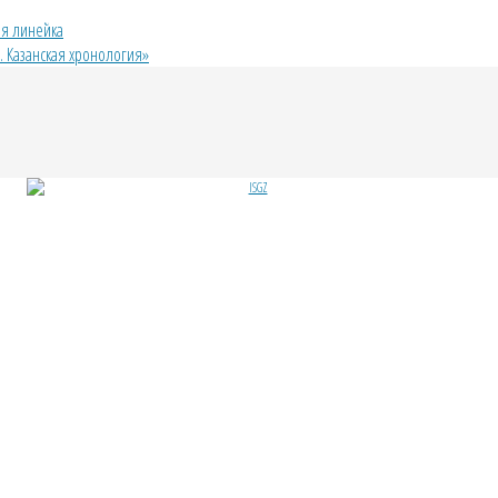
ая линейка
й. Казанская хронология»