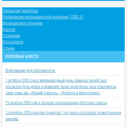
Обращение директора
Профилактика коронавирусной инфекции COVID-19
Дистанционное обучение
Новости
Сотрудники
Фотогалерея
Отзывы
ПОПУЛЯРНЫЕ НОВОСТИ
Информация для абитуриентов
1 октября 2018 года в международный день пожилых людей был
объявлен День добра и уважения. Были проведены часы общения на
такие темы как: «Уважай старость», «Доброта и милосердие».
29 октября 2018 года в прошли соревнования «Веселые старты»
3 сентября 2018 года для студентов 1-ого курса состоялась торжественная
линейка