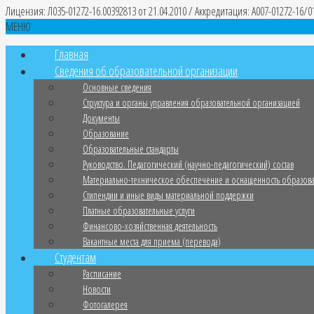
Лицензия: Л035-01272-16.00392813 от 21.04.2010 / Аккредитация: A007-01272-16/01
МЕНЮ
Главная
Сведения об образовательной организации
Основные сведения
Структура и органы управления образовательной организацией
Документы
Образование
Образовательные стандарты
Руководство. Педагогический (научно-педагогический) состав
Материально-техническое обеспечение и оснащенность образова
Стипендии и иные виды материальной поддержки
Платные образовательные услуги
Финансово-хозяйственная деятельность
Вакантные места для приема (перевода)
Студентам
Расписание
Новости
Фотогалерея