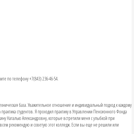
ите по телефону +7(843) 236-46-54.
техническая база. Уважительное отношение и индивидуальный подход к каждому
 практика студентов. Я проходил практику в Управлении Пенсионного Фонда
кину Наталью Александровну, которые встретили меня с улыбкой при
 всем рекомендую и советую этот колледж. Если вы еще не решили или