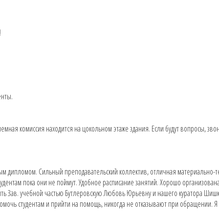
!
енты.
риемная комиссия находится на цокольном этаже здания. Если будут вопросы, звон
расным дипломом. Сильный преподавательский коллектив, отличная материально-
удентам пока они не поймут. Удобное расписание занятий. Хорошо организована
тить Зав. учебной частью Бутлеровскую Любовь Юрьевну и нашего куратора Шиш
омочь студентам и прийти на помощь, никогда не отказывают при обращении. Я