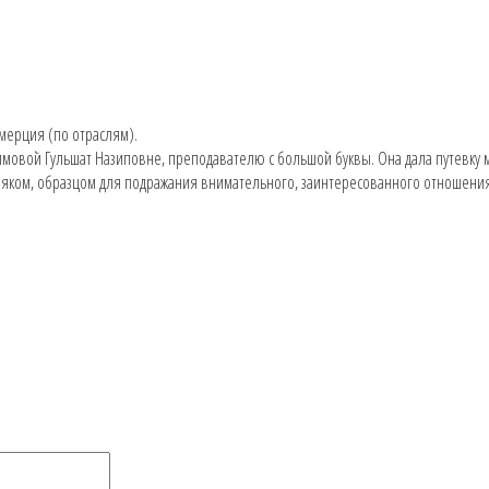
мерция (по отраслям).
имовой Гульшат Назиповне, преподавателю с большой буквы. Она дала путевку м
маяком, образцом для подражания внимательного, заинтересованного отношения 