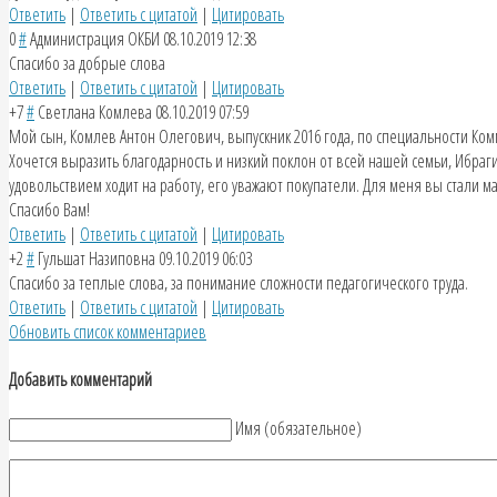
Ответить
|
Ответить с цитатой
|
Цитировать
0
#
Администрация ОКБИ
08.10.2019 12:38
Спасибо за добрые слова
Ответить
|
Ответить с цитатой
|
Цитировать
+7
#
Светлана Комлева
08.10.2019 07:59
Мой сын, Комлев Антон Олегович, выпускник 2016 года, по специальности Ком
Хочется выразить благодарность и низкий поклон от всей нашей семьи, Ибраг
удовольствием ходит на работу, его уважают покупатели. Для меня вы стали 
Спасибо Вам!
Ответить
|
Ответить с цитатой
|
Цитировать
+2
#
Гульшат Назиповна
09.10.2019 06:03
Спасибо за теплые слова, за понимание сложности педагогического труда.
Ответить
|
Ответить с цитатой
|
Цитировать
Обновить список комментариев
Добавить комментарий
Имя (обязательное)