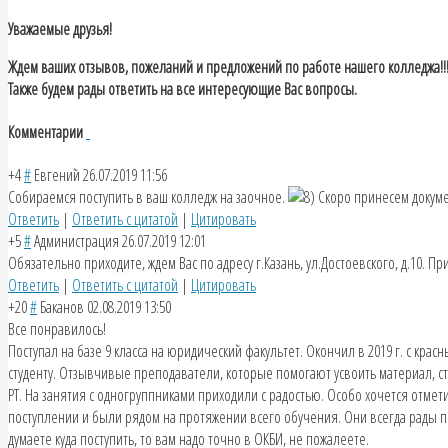
Уважаемые друзья!
Ждем ваших отзывов, пожеланий и предложений по работе нашего колледжа!!
Также будем рады ответить на все интересующие Вас вопросы.
Комментарии
+4
#
Евгений
26.07.2019 11:56
Собираемся поступить в ваш колледж на заочное.
Скоро принесем докум
Ответить
|
Ответить с цитатой
|
Цитировать
+5
#
Администрация
26.07.2019 12:01
Обязательно приходите, ждем Вас по адресу г.Казань, ул.Достоевского, д.10. П
Ответить
|
Ответить с цитатой
|
Цитировать
+20
#
Баканов
02.08.2019 13:50
Все понравилось!
Поступал на базе 9 класса на юридический факультет. Окончил в 2019 г. с к
студенту. Отзывчивые преподаватели, которые помогают усвоить материал, ст
РТ. На занятия с одногруппниками приходили с радостью. Особо хочется отме
поступлении и были рядом на протяжении всего обучения. Они всегда рады п
думаете куда поступить, то вам надо точно в ОКБИ, не пожалеете.