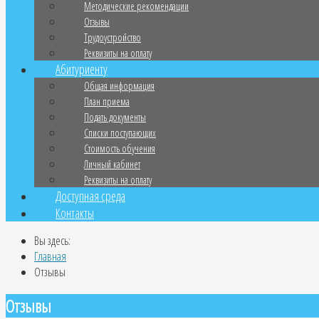
Методические рекомендации
Отзывы
Трудоустройство
Реквизиты на оплату
Абитуриенту
Общая информация
План приема
Подать документы
Списки поступающих
Стоимость обучения
Личный кабинет
Реквизиты на оплату
Доступная среда
Контакты
Вы здесь:
Главная
Отзывы
Отзывы