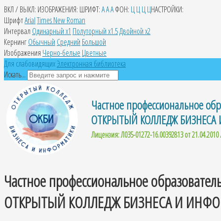
ВКЛ / ВЫКЛ:
ИЗОБРАЖЕНИЯ:
ШРИФТ:
A
A
A
ФОН:
Ц
Ц
Ц
Ц
НАСТРОЙКИ:
Шрифт
Arial
Times New Roman
Интервал
Одинарный х1
Полуторный х1.5
Двойной х2
Кернинг
Обычный
Средний
Большой
Изображения
Черно-белые
Цветные
Для слабовидящих
Электронная библиотека
Искать...
Частное профессиональное обр
ОТКРЫТЫЙ КОЛЛЕДЖ БИЗНЕСА
Лицензия: Л035-01272-16.00392813 от 21.04.2010 
Частное профессиональное образовател
ОТКРЫТЫЙ КОЛЛЕДЖ БИЗНЕСА И ИНФ